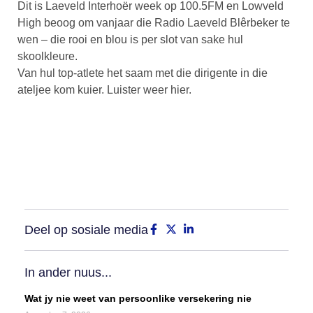
Dit is Laeveld Interhoër week op 100.5FM en Lowveld
High beoog om vanjaar die Radio Laeveld Blêrbeker te
wen – die rooi en blou is per slot van sake hul
skoolkleure.
Van hul top-atlete het saam met die dirigente in die
ateljee kom kuier. Luister weer hier.
Deel op sosiale media
In ander nuus...
Wat jy nie weet van persoonlike versekering nie