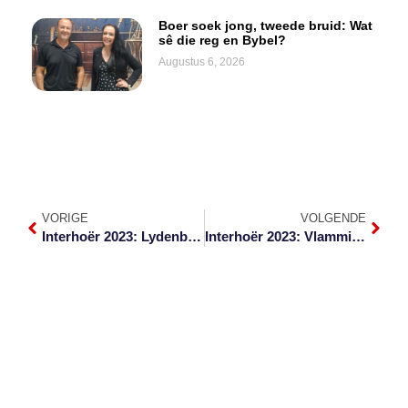
Boer soek jong, tweede bruid: Wat
sê die reg en Bybel?
Augustus 6, 2026
VORIGE
VOLGENDE
Interhoër 2023: Lydenburg vanjaar die gasheer
Interhoër 2023: Vlammies brand met gees