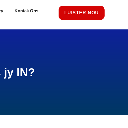
ry
Kontak Ons
LUISTER NOU
 jy IN?