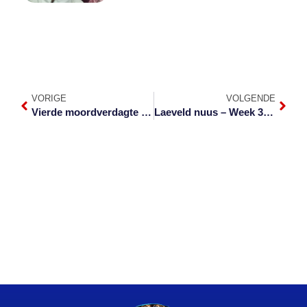
VORIGE
VOLGENDE
Vierde moordverdagte in die hof oor Hillary Gardee
Laeveld nuus – Week 34 van 2022