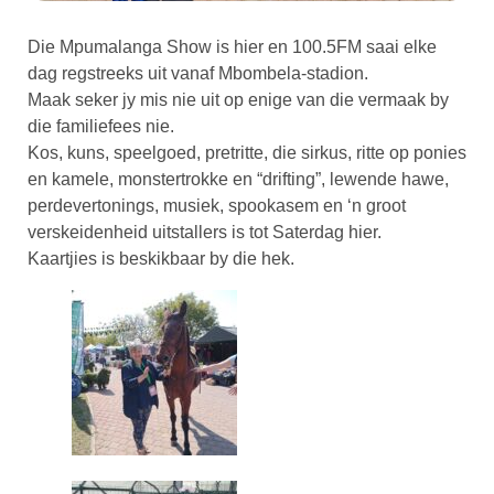
Die Mpumalanga Show is hier en 100.5FM saai elke
dag regstreeks uit vanaf Mbombela-stadion.
Maak seker jy mis nie uit op enige van die vermaak by
die familiefees nie.
Kos, kuns, speelgoed, pretritte, die sirkus, ritte op ponies
en kamele, monstertrokke en “drifting”, lewende hawe,
perdevertonings, musiek, spookasem en ‘n groot
verskeidenheid uitstallers is tot Saterdag hier.
Kaartjies is beskikbaar by die hek.