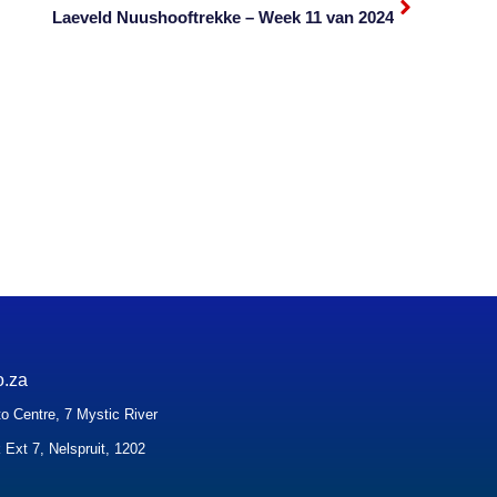
Laeveld Nuushooftrekke – Week 11 van 2024
o.za
o Centre, 7 Mystic River
 Ext 7, Nelspruit, 1202