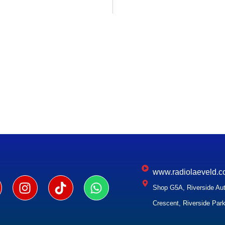
www.radiolaeveld.c
Shop G5A, Riverside Aut
Crescent, Riverside Park