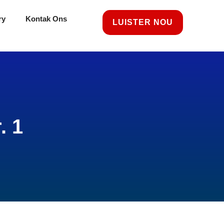
ry
Kontak Ons
LUISTER NOU
. 1