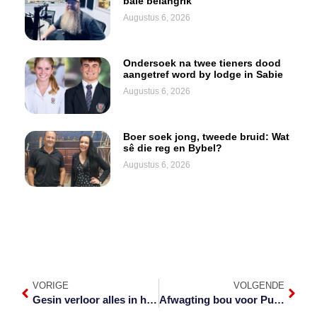
baie belangrik
Augustus 6, 2026
Ondersoek na twee tieners dood
aangetref word by lodge in Sabie
Augustus 6, 2026
Boer soek jong, tweede bruid: Wat
sê die reg en Bybel?
Augustus 6, 2026
VORIGE
VOLGENDE
Gesin verloor alles in huisbrand
Afwagting bou voor Pumas t. Griekwas in Mbombela