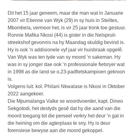
Dit het 15 jaar geneem, maar die man wat in Januarie
2007 vir Etienne van Wyk (29) in sy huis in Steiltes,
Mbombela, vermoor het, is vir 25 jaar tronk toe gestuur.
Ronnie Mafika Nkosi (44) is gister in die Nelspruit-
streekshof gevonnis na hy Maandag skuldig bevind is.
Hy is ook ‘n addisionele vyf jaar vir huisbraak opgelê.
Van Wyk was ten tyde van sy moord ‘n sakeman. Hy
was in sy jonger dae ook ‘n professionale fietsryer wat
in 1998 as die land se o.23-padfietskampioen gekroon
is.
Volgens luit. kol. Philani Nkwalase is Nkosi in Oktober
2022 aangekeer.
Die Mpumalanga Valke se woordvoerder, kapt. Dineo
Sekgotodi, het destyds gesê dat hy die aand van die
moord toegang tot die perseel verkry het deur ‘n gat in
die heining om die agterplaas te sny. Hy is deur
forensiese bewyse aan die moord gekoppel.