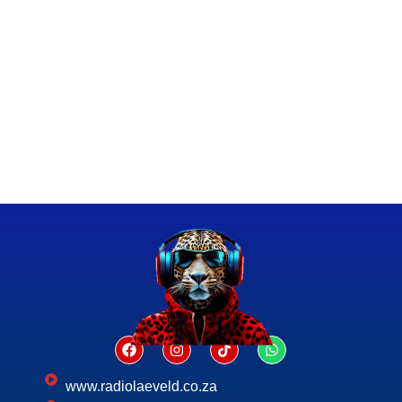
www.radiolaeveld.co.za