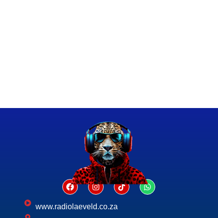
www.radiolaeveld.co.za