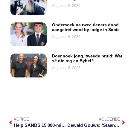
Augustus 6, 2026
Ondersoek na twee tieners dood
aangetref word by lodge in Sabie
Augustus 6, 2026
Boer soek jong, tweede bruid: Wat
sê die reg en Bybel?
Augustus 6, 2026
VORIGE
VOLGENDE
Help SANBS 15 000-mikpunt bereik
Dewald Gouws: ‘Staan op’