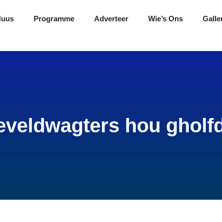
Nuus
Programme
Adverteer
Wie’s Ons
Galle
eveldwagters hou gholf