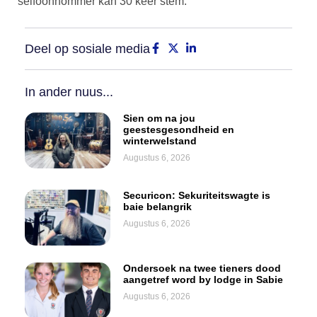
selfoonnommer kan 30 keer stem.
Deel op sosiale media
In ander nuus...
Sien om na jou
geestesgesondheid en
winterwelstand
Augustus 6, 2026
Securicon: Sekuriteitswagte is
baie belangrik
Augustus 6, 2026
Ondersoek na twee tieners dood
aangetref word by lodge in Sabie
Augustus 6, 2026