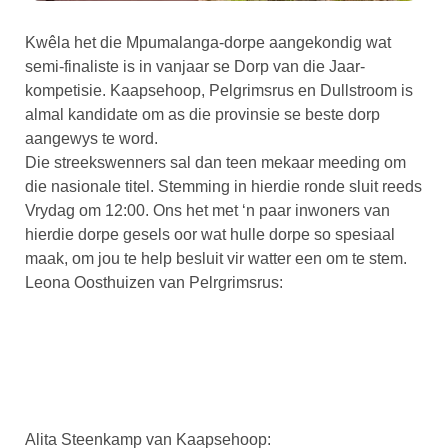
Kwêla het die Mpumalanga-dorpe aangekondig wat
semi-finaliste is in vanjaar se Dorp van die Jaar-
kompetisie. Kaapsehoop, Pelgrimsrus en Dullstroom is
almal kandidate om as die provinsie se beste dorp
aangewys te word.
Die streekswenners sal dan teen mekaar meeding om
die nasionale titel. Stemming in hierdie ronde sluit reeds
Vrydag om 12:00. Ons het met ‘n paar inwoners van
hierdie dorpe gesels oor wat hulle dorpe so spesiaal
maak, om jou te help besluit vir watter een om te stem.
Leona Oosthuizen van Pelrgrimsrus:
Alita Steenkamp van Kaapsehoop: