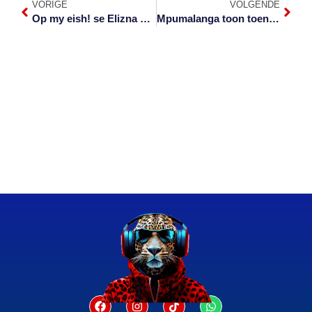
VORIGE
VOLGENDE
Op my eish! se Elizna vertel van skokbesluit
Mpumalanga toon toename in padsterftes oor Paasnaweek