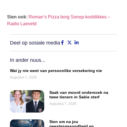
Sien ook:
Roman’s Pizza borg Sonop-kosblikkes –
Radio Laeveld
Deel op sosiale media
In ander nuus...
Wat jy nie weet van persoonlike versekering nie
Augustus 7, 2026
Saak van moord ondersoek na
twee tieners in Sabie sterf
Augustus 7, 2026
Sien om na jou
geestesgesondheid en