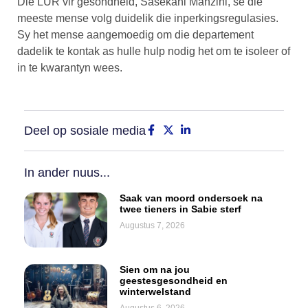
Die LUR vir gesondheid, Sasekani Manzini, sê die
meeste mense volg duidelik die inperkingsregulasies.
Sy het mense aangemoedig om die departement
dadelik te kontak as hulle hulp nodig het om te isoleer of
in te kwarantyn wees.
Deel op sosiale media
In ander nuus...
Saak van moord ondersoek na
twee tieners in Sabie sterf
Augustus 7, 2026
Sien om na jou
geestesgesondheid en
winterwelstand
Augustus 6, 2026