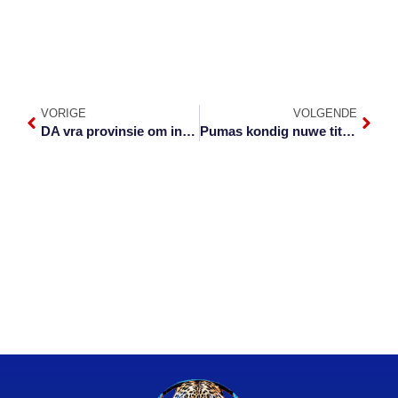
VORIGE
VOLGENDE
DA vra provinsie om in te gryp by sukkelende munisipaliteite
Pumas kondig nuwe titelborg aan