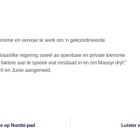
risme en vervoer te werk om ‘n gekoördineerde
 plaaslike regering sowel as openbare en private toerisme
 faktore aan te spreek wat misdaad in en om Masoyi dryf.”
pril en Junie aangemeld.
le op Numbi-pad
Luister