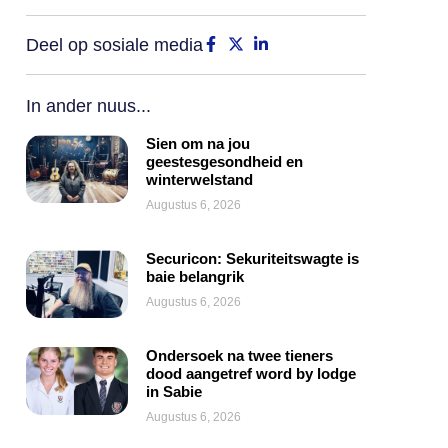
Deel op sosiale media
In ander nuus...
Sien om na jou
geestesgesondheid en
winterwelstand
Augustus 6, 2026
Securicon: Sekuriteitswagte is
baie belangrik
Augustus 6, 2026
Ondersoek na twee tieners
dood aangetref word by lodge
in Sabie
Augustus 6, 2026