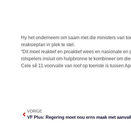
Hy het onderneem om saam met die ministers van toe
reaksieplan in plek te stel.
“Dit moet reaktief en proaktief wees en nasionale en
rolspelers insluit om hulpbronne te kombineer om die
Cele sê 11 voorvalle van roof op toeriste is tussen A
VORIGE
VF Plus: Regering moet nou erns maak met aanval