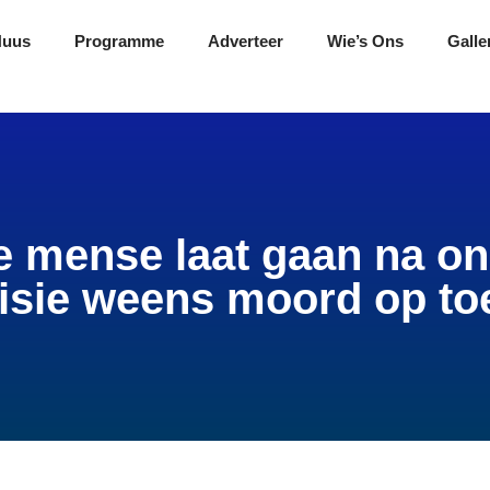
Nuus
Programme
Adverteer
Wie’s Ons
Galle
e mense laat gaan na o
isie weens moord op to