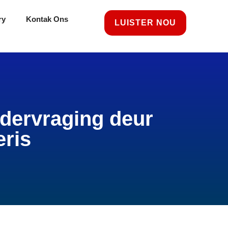
ry
Kontak Ons
LUISTER NOU
ndervraging deur
eris