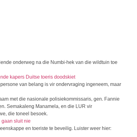
iende onderweg na die Numbi-hek van die wildtuin toe
eende kapers Duitse toeris doodskiet
e persone van belang is vir ondervraging ingeneem, maar
r saam met die nasionale polisiekommissaris, gen. Fannie
 gen. Semakaleng Manamela, en die LUR vir
e, die toneel besoek.
gaan sluit nie
nskappe en toeriste te beveilig. Luister weer hier: