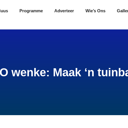
Nuus
Programme
Adverteer
Wie’s Ons
Galle
 wenke: Maak ‘n tuinb