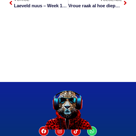
Laeveld nuus – Week 14 van 2024
Vroue raak al hoe dieper in die skuld