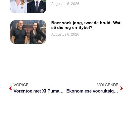
Augustus 6, 2026
Boer soek jong, tweede bruid: Wat
sê die reg en Bybel?
Augustus 6, 2026
VORIGE
VOLGENDE
Vorentoe met XI Pumas Rugbyinstituut
Ekonomiese vooruitsig: Trek daai gordel stywer