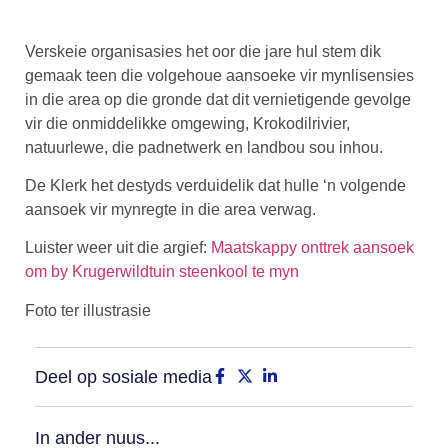
Verskeie organisasies het oor die jare hul stem dik
gemaak teen die volgehoue aansoeke vir mynlisensies
in die area op die gronde dat dit vernietigende gevolge
vir die onmiddelikke omgewing, Krokodilrivier,
natuurlewe, die padnetwerk en landbou sou inhou.
De Klerk het destyds verduidelik dat hulle ‘n volgende
aansoek vir mynregte in die area verwag.
Luister weer uit die argief:
Maatskappy onttrek aansoek
om by Krugerwildtuin steenkool te myn
Foto ter illustrasie
Deel op sosiale media
In ander nuus...