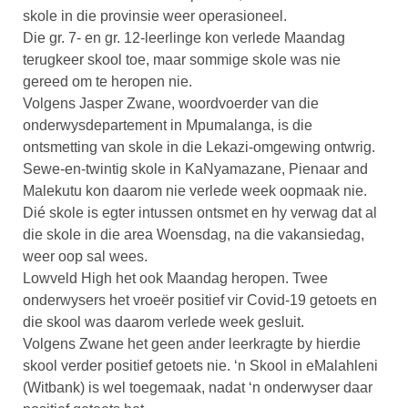
skole in die provinsie weer operasioneel.
Die gr. 7- en gr. 12-leerlinge kon verlede Maandag
terugkeer skool toe, maar sommige skole was nie
gereed om te heropen nie.
Volgens Jasper Zwane, woordvoerder van die
onderwysdepartement in Mpumalanga, is die
ontsmetting van skole in die Lekazi-omgewing ontwrig.
Sewe-en-twintig skole in KaNyamazane, Pienaar and
Malekutu kon daarom nie verlede week oopmaak nie.
Dié skole is egter intussen ontsmet en hy verwag dat al
die skole in die area Woensdag, na die vakansiedag,
weer oop sal wees.
Lowveld High het ook Maandag heropen. Twee
onderwysers het vroeër positief vir Covid-19 getoets en
die skool was daarom verlede week gesluit.
Volgens Zwane het geen ander leerkragte by hierdie
skool verder positief getoets nie. ‘n Skool in eMalahleni
(Witbank) is wel toegemaak, nadat ‘n onderwyser daar