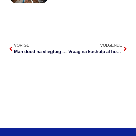
VORIGE
VOLGENDE
Man dood na vliegtuig op aanloopbaan hom tref
Vraag na koshulp al hoe groter soos inperking voortduur