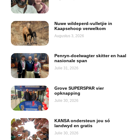
Nuwe wildeperd-vulletjie in
Kaapsehoop verwelkom
Augustus 3, 2026
Penryn-doelwagter skitter en haal
nasionale span
Julie 31, 2026
Grove SUPERSPAR vier
opknapping
Julie 30, 2026
KANSA ondersteun jou só
landwyd en gratis
Julie 30, 2026