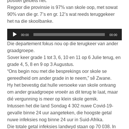
positief getoets het.
Regoor die provinsie is 97% van skole oop, met sowat
90% van die gr. 7’s en gr. 12’s wat reeds teruggekeer
het na die skoolbanke.
Klankspeler
00:00
00:00
Die departement fokus nou op die terugkeer van ander
graadgroepe.
Sover keer grade 1 tot 3, 6, 10 en 11 op 6 Julie terug, en
grade 4, 5, 8 en 9 op 3 Augustus.
“Ons begin nou met die besprekings oor skole se
gereedheid om ander grade in te neem,” sê Zwane.
Hy het bevestig dat hulle versoeke van skole ontvang
om ander graadgroepe vroeër as dit terug te laat, maar
dié vergunning is meer op klein skole gemik.
Intussen het die land Sondag 4 302 nuwe Covid-19-
gevalle binne 24 uur aangeteken, die hoogste getal
nuwe infeksies nog binne 24 uur in Suid-Afrika.
Die totale getal infeksies landwyd staan op 70 038. In