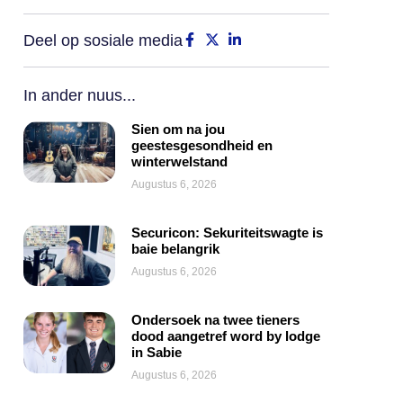
Deel op sosiale media
In ander nuus...
Sien om na jou
geestesgesondheid en
winterwelstand
Augustus 6, 2026
Securicon: Sekuriteitswagte is
baie belangrik
Augustus 6, 2026
Ondersoek na twee tieners
dood aangetref word by lodge
in Sabie
Augustus 6, 2026