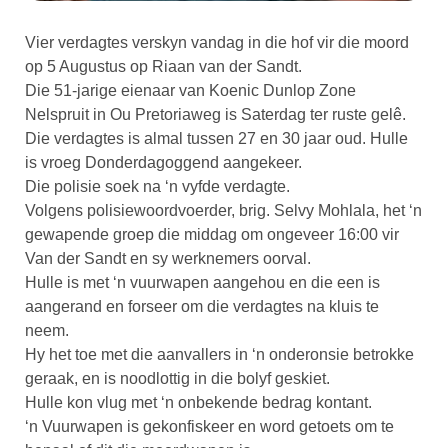
Vier verdagtes verskyn vandag in die hof vir die moord
op 5 Augustus op Riaan van der Sandt.
Die 51-jarige eienaar van Koenic Dunlop Zone
Nelspruit in Ou Pretoriaweg is Saterdag ter ruste gelê.
Die verdagtes is almal tussen 27 en 30 jaar oud. Hulle
is vroeg Donderdagoggend aangekeer.
Die polisie soek na ‘n vyfde verdagte.
Volgens polisiewoordvoerder, brig. Selvy Mohlala, het ‘n
gewapende groep die middag om ongeveer 16:00 vir
Van der Sandt en sy werknemers oorval.
Hulle is met ‘n vuurwapen aangehou en die een is
aangerand en forseer om die verdagtes na kluis te
neem.
Hy het toe met die aanvallers in ‘n onderonsie betrokke
geraak, en is noodlottig in die bolyf geskiet.
Hulle kon vlug met ‘n onbekende bedrag kontant.
‘n Vuurwapen is gekonfiskeer en word getoets om te