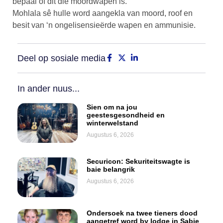
bepaal of dit die moordwapen is.
Mohlala sê hulle word aangekla van moord, roof en
besit van ‘n ongelisensieërde wapen en ammunisie.
Deel op sosiale media
In ander nuus...
Sien om na jou
geestesgesondheid en
winterwelstand
Augustus 6, 2026
Securicon: Sekuriteitswagte is
baie belangrik
Augustus 6, 2026
Ondersoek na twee tieners dood
aangetref word by lodge in Sabie