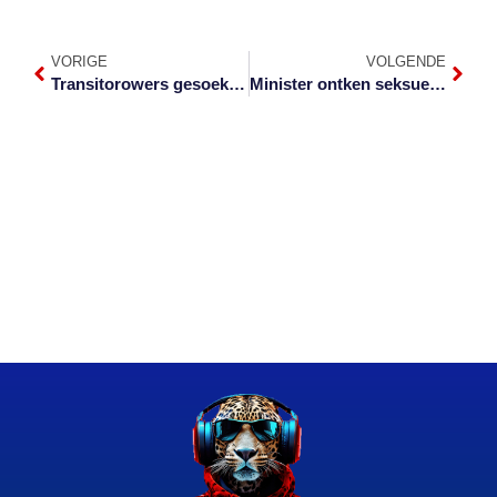
VORIGE
VOLGENDE
Transitorowers gesoek na geldwa beroof is op Numbi-pad
Minister ontken seksuele aanranding klagte in Skukuza