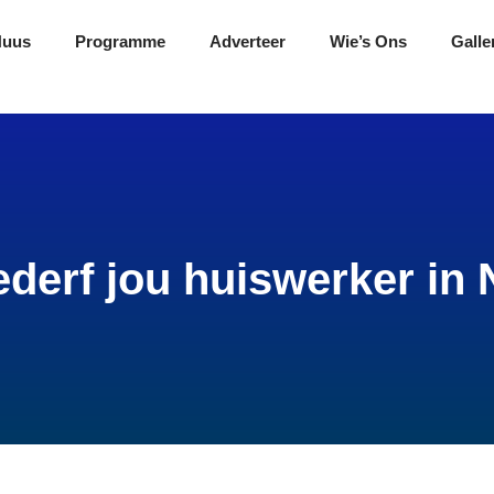
Nuus
Programme
Adverteer
Wie’s Ons
Galle
ederf jou huiswerker i