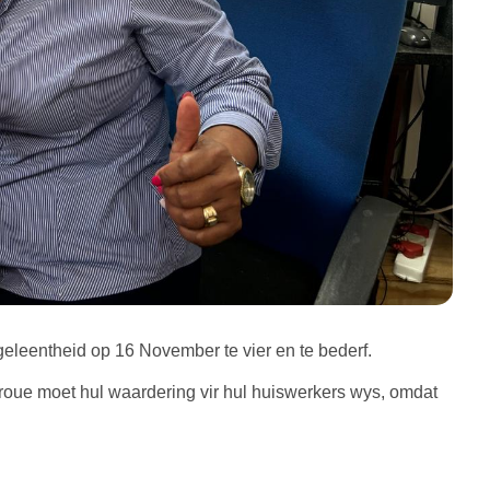
geleentheid op 16 November te vier en te bederf.
vroue moet hul waardering vir hul huiswerkers wys, omdat