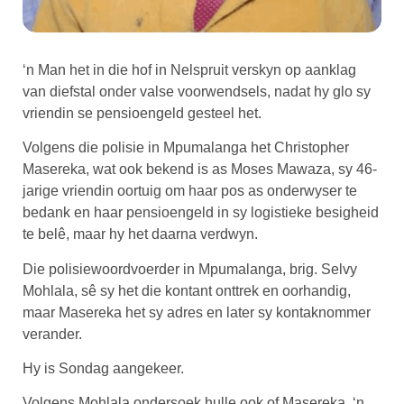
‘n Man het in die hof in Nelspruit verskyn op aanklag
van diefstal onder valse voorwendsels, nadat hy glo sy
vriendin se pensioengeld gesteel het.
Volgens die polisie in Mpumalanga het Christopher
Masereka, wat ook bekend is as Moses Mawaza, sy 46-
jarige vriendin oortuig om haar pos as onderwyser te
bedank en haar pensioengeld in sy logistieke besigheid
te belê, maar hy het daarna verdwyn.
Die polisiewoordvoerder in Mpumalanga, brig. Selvy
Mohlala, sê sy het die kontant onttrek en oorhandig,
maar Masereka het sy adres en later sy kontaknommer
verander.
Hy is Sondag aangekeer.
Volgens Mohlala ondersoek hulle ook of Masereka, ‘n