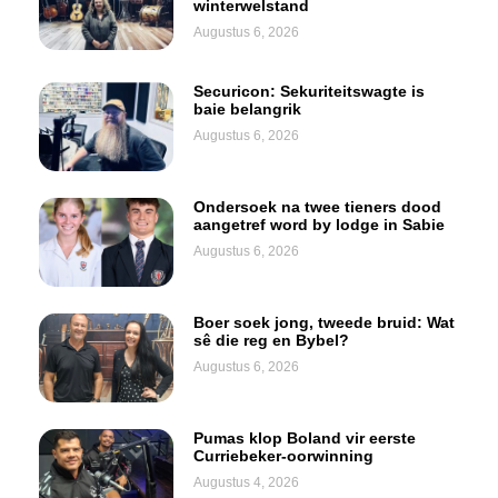
winterwelstand
Augustus 6, 2026
Securicon: Sekuriteitswagte is
baie belangrik
Augustus 6, 2026
Ondersoek na twee tieners dood
aangetref word by lodge in Sabie
Augustus 6, 2026
Boer soek jong, tweede bruid: Wat
sê die reg en Bybel?
Augustus 6, 2026
Pumas klop Boland vir eerste
Curriebeker-oorwinning
Augustus 4, 2026