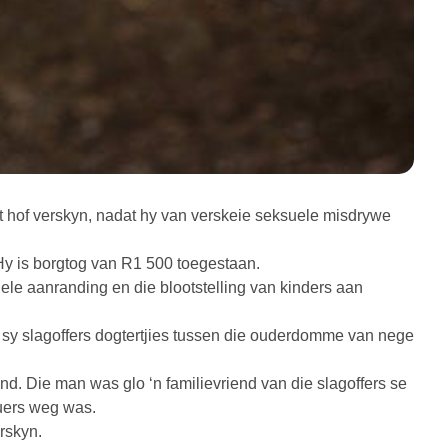
t hof verskyn, nadat hy van verskeie seksuele misdrywe
 Hy is borgtog van R1 500 toegestaan.
le aanranding en die blootstelling van kinders aan
s sy slagoffers dogtertjies tussen die ouderdomme van nege
nd. Die man was glo ‘n familievriend van die slagoffers se
uers weg was.
rskyn.