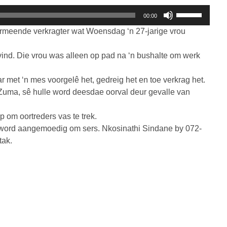
Gebruik
00:00
die
ermeende verkragter wat Woensdag ‘n 27-jarige vrou
Op/Af
knoppies
vind. Die vrou was alleen op pad na ‘n bushalte om werk
om
die
r met ‘n mes voorgelê het, gedreig het en toe verkrag het.
volume
i Zuma, sê hulle word deesdae oorval deur gevalle van
te
verhoog
 om oortreders vas te trek.
of
 word aangemoedig om sers. Nkosinathi Sindane by 072-
te
tak.
verlaag.