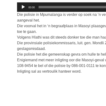
Klankspeler
00:00
Die polisie in Mpumalanga is verder op soek na ‘n v
aangeval het.
Die voorval het in ‘n begraafplaas in Masoyi plaasge
toe te gaan.
Volgens Hlathi was dit steeds donker toe die man haa
Die provinsiale polisiekommissaris, luit. gen. Mondl
geslagsmisdaad.
Die polisie het die gemeenskap gevra om hulle te help
Enigiemand met meer inligting oor die Masoyi-geval
108-9454 te bel of die polisie by 086-001-0111 te kon
Inligting sal as vertroulik hanteer word.