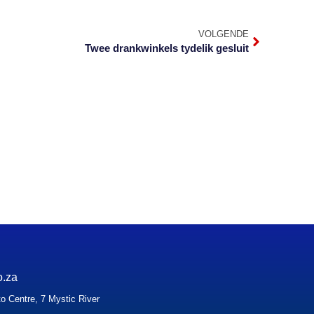
VOLGENDE
Twee drankwinkels tydelik gesluit
o.za
o Centre, 7 Mystic River