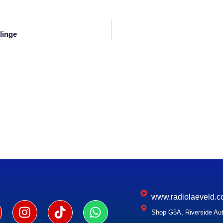
linge
www.radiolaeveld.c
Shop G5A, Riverside Aut