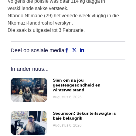
Volgens die polisie was daar 114 kg dagga in
verskillende sakke versteek.
Ntando Ntimane (29) het verlede week vlugtig in die
Nkomazi-landdroshof verskyn.
Die saak is uitgestel tot 3 Februarie.
Deel op sosiale media
In ander nuus...
Sien om na jou
geestesgesondheid en
winterwelstand
Augustus 6, 2026
Securicon: Sekuriteitswagte is
baie belangrik
Augustus 6, 2026