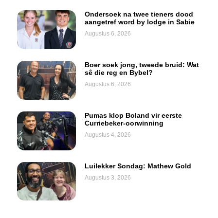
Ondersoek na twee tieners dood
aangetref word by lodge in Sabie
Augustus 6, 2026
Boer soek jong, tweede bruid: Wat
sê die reg en Bybel?
Augustus 6, 2026
Pumas klop Boland vir eerste
Curriebeker-oorwinning
Augustus 4, 2026
Luilekker Sondag: Mathew Gold
Augustus 3, 2026