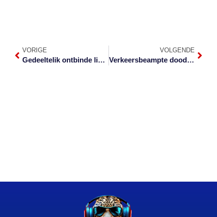
VORIGE
VOLGENDE
Gedeeltelik ontbinde liggaam in Tonga ontdek
Verkeersbeampte dood na vragmotor hom op N4 tref