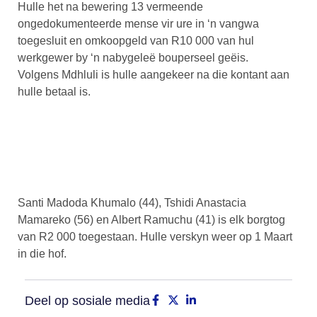
Hulle het na bewering 13 vermeende
ongedokumenteerde mense vir ure in ‘n vangwa
toegesluit en omkoopgeld van R10 000 van hul
werkgewer by ‘n nabygeleë bouperseel geëis.
Volgens Mdhluli is hulle aangekeer na die kontant aan
hulle betaal is.
Santi Madoda Khumalo (44), Tshidi Anastacia
Mamareko (56) en Albert Ramuchu (41) is elk borgtog
van R2 000 toegestaan. Hulle verskyn weer op 1 Maart
in die hof.
Deel op sosiale media