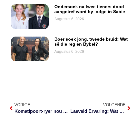
Ondersoek na twee tieners dood
aangetref word by lodge in Sabie
Augustus 6, 2026
Boer soek jong, tweede bruid: Wat
sê die reg en Bybel?
Augustus 6, 2026
VORIGE
VOLGENDE
Komatipoort-ryer nou sewende in Dakar
Laeveld Ervaring: Wat gaan jy in 2023 dóén?