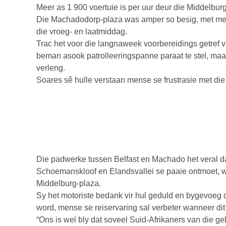
Meer as 1 900 voertuie is per uur deur die Middelburg-
Die Machadodorp-plaza was amper so besig, met meer
die vroeg- en laatmiddag.
Trac het voor die langnaweek voorbereidings getref vi
beman asook patrolleeringspanne paraat te stel, maa
verleng.
Soares sê hulle verstaan mense se frustrasie met die
Die padwerke tussen Belfast en Machado het veral d
Schoemanskloof en Elandsvallei se paaie ontmoet, w
Middelburg-plaza.
Sy het motoriste bedank vir hul geduld en bygevoeg d
word, mense se reiservaring sal verbeter wanneer dit
“Ons is wel bly dat soveel Suid-Afrikaners van die ge