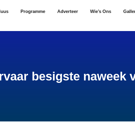
Nuus
Programme
Adverteer
Wie’s Ons
Galle
vaar besigste naweek 