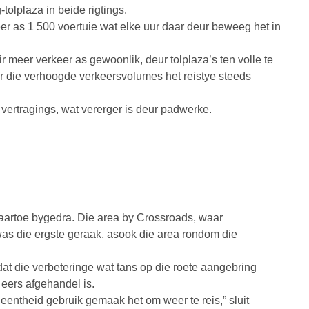
tolplaza in beide rigtings.
 as 1 500 voertuie wat elke uur daar deur beweeg het in
r meer verkeer as gewoonlik, deur tolplaza’s ten volle te
r die verhoogde verkeersvolumes het reistye steeds
 vertragings, wat vererger is deur padwerke.
aartoe bygedra. Die area by Crossroads, waar
as die ergste geraak, asook die area rondom die
at die verbeteringe wat tans op die roete aangebring
 eers afgehandel is.
leentheid gebruik gemaak het om weer te reis,” sluit