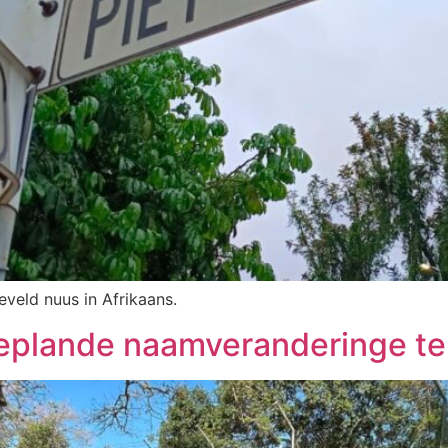
eveld nuus in Afrikaans.
beplande naamveranderinge te