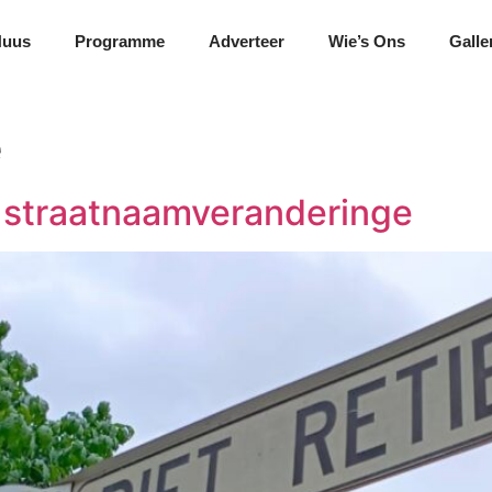
Nuus
Programme
Adverteer
Wie’s Ons
Galle
e
n straatnaamveranderinge