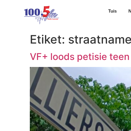
Tuis
Etiket:
straatnam
VF+ loods petisie tee