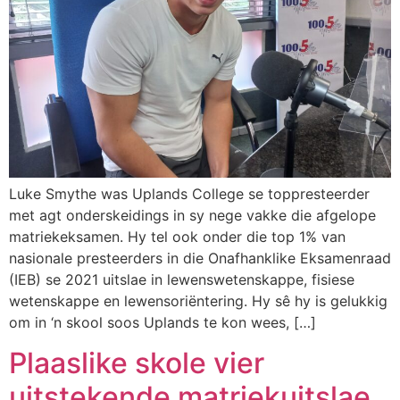
Luke Smythe was Uplands College se toppresteerder
met agt onderskeidings in sy nege vakke die afgelope
matriekeksamen. Hy tel ook onder die top 1% van
nasionale presteerders in die Onafhanklike Eksamenraad
(IEB) se 2021 uitslae in lewenswetenskappe, fisiese
wetenskappe en lewensoriëntering. Hy sê hy is gelukkig
om in ‘n skool soos Uplands te kon wees, […]
Plaaslike skole vier
uitstekende matriekuitslae