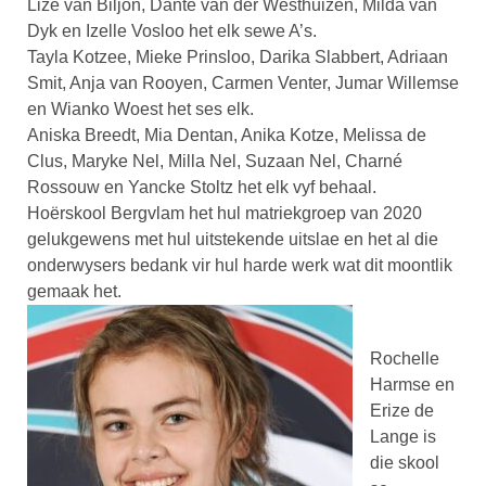
Lize van Biljon, Danté van der Westhuizen, Milda van
Dyk en Izelle Vosloo het elk sewe A’s.
Tayla Kotzee, Mieke Prinsloo, Darika Slabbert, Adriaan
Smit, Anja van Rooyen, Carmen Venter, Jumar Willemse
en Wianko Woest het ses elk.
Aniska Breedt, Mia Dentan, Anika Kotze, Melissa de
Clus, Maryke Nel, Milla Nel, Suzaan Nel, Charné
Rossouw en Yancke Stoltz het elk vyf behaal.
Hoërskool Bergvlam het hul matriekgroep van 2020
gelukgewens met hul uitstekende uitslae en het al die
onderwysers bedank vir hul harde werk wat dit moontlik
gemaak het.
Rochelle
Harmse en
Erize de
Lange is
die skool