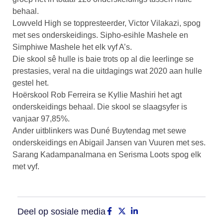
behaal.
Lowveld High se toppresteerder, Victor Vilakazi, spog
met ses onderskeidings. Sipho-esihle Mashele en
Simphiwe Mashele het elk vyf A’s.
Die skool sê hulle is baie trots op al die leerlinge se
prestasies, veral na die uitdagings wat 2020 aan hulle
gestel het.
Hoërskool Rob Ferreira se Kyllie Mashiri het agt
onderskeidings behaal. Die skool se slaagsyfer is
vanjaar 97,85%.
Ander uitblinkers was Duné Buytendag met sewe
onderskeidings en Abigail Jansen van Vuuren met ses.
Sarang Kadampanalmana en Serisma Loots spog elk
met vyf.
Deel op sosiale media