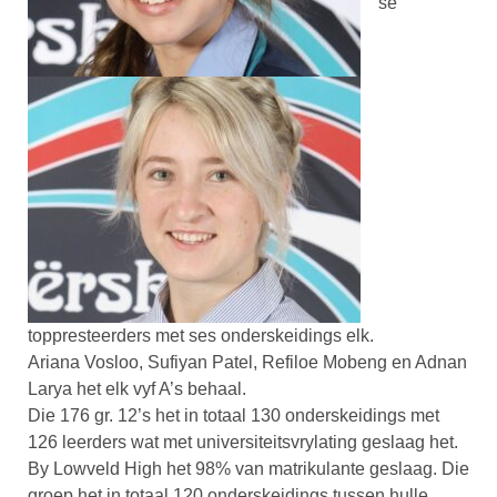
se
toppresteerders met ses onderskeidings elk.
Ariana Vosloo, Sufiyan Patel, Refiloe Mobeng en Adnan
Larya het elk vyf A’s behaal.
Die 176 gr. 12’s het in totaal 130 onderskeidings met
126 leerders wat met universiteitsvrylating geslaag het.
By Lowveld High het 98% van matrikulante geslaag. Die
groep het in totaal 120 onderskeidings tussen hulle