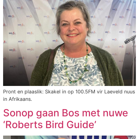
Pront en plaaslik: Skakel in op 100.5FM vir Laeveld nuus
in Afrikaans.
Sonop gaan Bos met nuwe
‘Roberts Bird Guide’