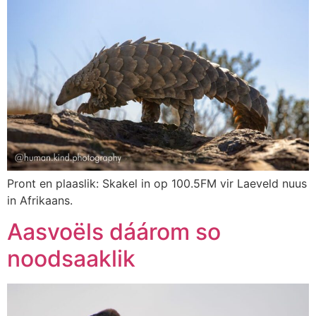
Pront en plaaslik: Skakel in op 100.5FM vir Laeveld nuus
in Afrikaans.
Aasvoëls dáárom so
noodsaaklik