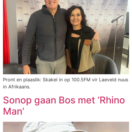
Pront en plaaslik: Skakel in op 100.5FM vir Laeveld nuus
in Afrikaans.
Sonop gaan Bos met ‘Rhino
Man’