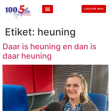
LUISTER NOU
Etiket:
heuning
Daar is heuning en dan is
daar heuning