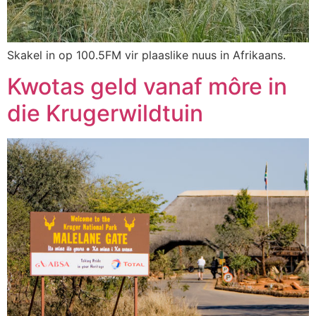
Skakel in op 100.5FM vir plaaslike nuus in Afrikaans.
Kwotas geld vanaf môre in
die Krugerwildtuin