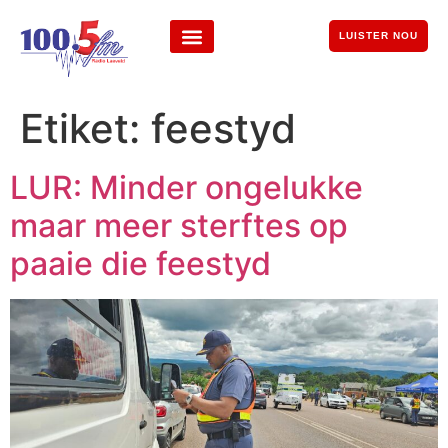
LUISTER NOU
Etiket:
feestyd
LUR: Minder ongelukke
maar meer sterftes op
paaie die feestyd