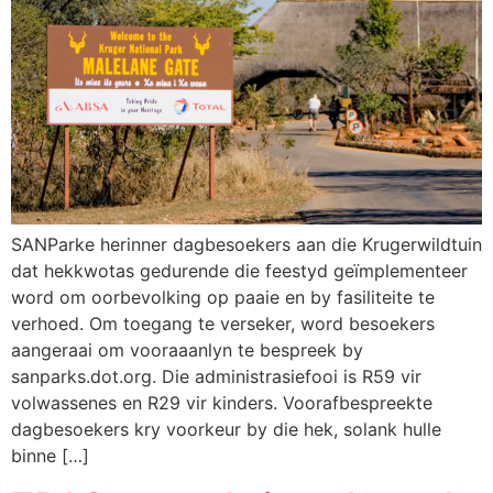
SANParke herinner dagbesoekers aan die Krugerwildtuin
dat hekkwotas gedurende die feestyd geïmplementeer
word om oorbevolking op paaie en by fasiliteite te
verhoed. Om toegang te verseker, word besoekers
aangeraai om vooraaanlyn te bespreek by
sanparks.dot.org. Die administrasiefooi is R59 vir
volwassenes en R29 vir kinders. Voorafbespreekte
dagbesoekers kry voorkeur by die hek, solank hulle
binne […]