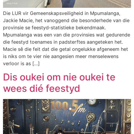
Die LUR vir Gemeenskapsveiligheid in Mpumalanga,
Jackie Macie, het vanoggend die besonderhede van die
provinsie se feestyd-statistieke bekendmaak.
Mpumalanga was een van die provinsies wat gedurende
die feestyd toenames in padsterftes aangeteken het.
Macie sê die feit dat die getal ongelukke afgeneem het
is niks om te vier nie aangesien meer menselewens
verloor is as […]
Dis oukei om nie oukei te
wees dié feestyd