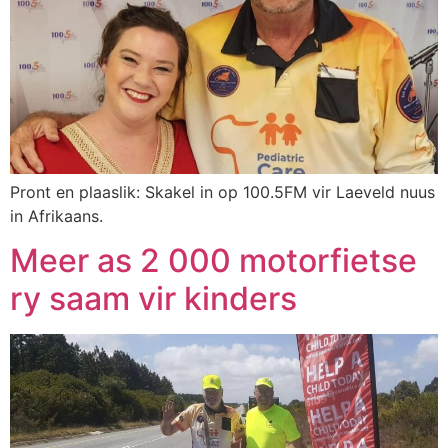
Pront en plaaslik: Skakel in op 100.5FM vir Laeveld nuus
in Afrikaans.
Meer as 2 000 motorfietse
ry saam vir kinders