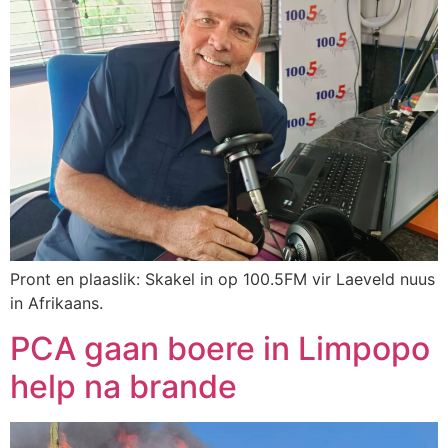
Pront en plaaslik: Skakel in op 100.5FM vir Laeveld nuus
in Afrikaans.
PCA gaan boere in Limpopo
help na brande