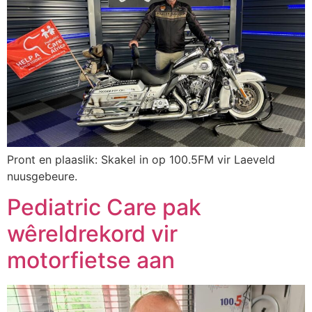
Pront en plaaslik: Skakel in op 100.5FM vir Laeveld
nuusgebeure.
Pediatric Care pak
wêreldrekord vir
motorfietse aan