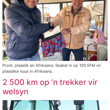
Pront, plaaslik en Afrikaans: Skakel in op 100.5FM vir
plaaslike nuus in Afrikaans.
2 500 km op ‘n trekker vir
welsyn