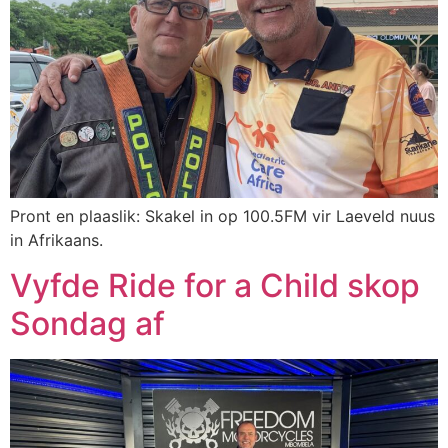
Pront en plaaslik: Skakel in op 100.5FM vir Laeveld nuus
in Afrikaans.
Vyfde Ride for a Child skop
Sondag af