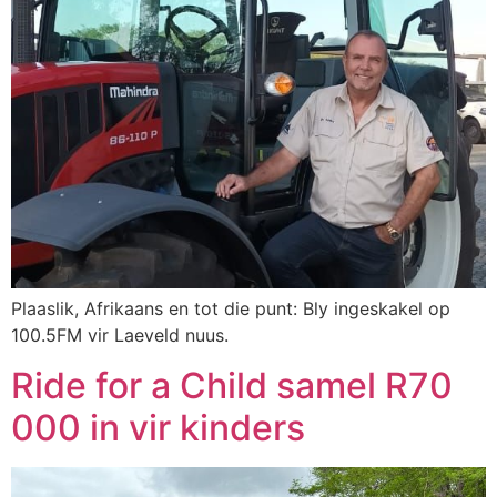
Plaaslik, Afrikaans en tot die punt: Bly ingeskakel op
100.5FM vir Laeveld nuus.
Ride for a Child samel R70
000 in vir kinders