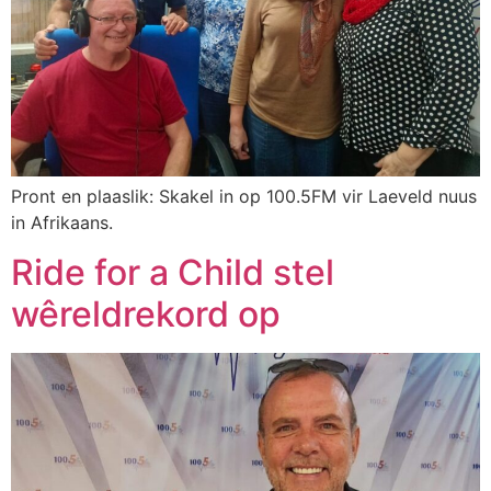
Pront en plaaslik: Skakel in op 100.5FM vir Laeveld nuus
in Afrikaans.
Ride for a Child stel
wêreldrekord op