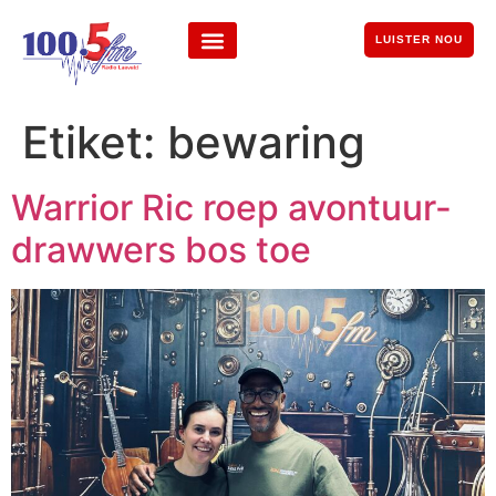
LUISTER NOU
Etiket:
bewaring
Warrior Ric roep avontuur-
drawwers bos toe