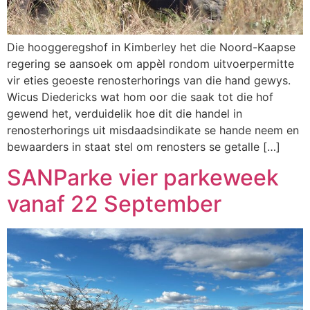
Die hooggeregshof in Kimberley het die Noord-Kaapse
regering se aansoek om appèl rondom uitvoerpermitte
vir eties geoeste renosterhorings van die hand gewys.
Wicus Diedericks wat hom oor die saak tot die hof
gewend het, verduidelik hoe dit die handel in
renosterhorings uit misdaadsindikate se hande neem en
bewaarders in staat stel om renosters se getalle […]
SANParke vier parkeweek
vanaf 22 September