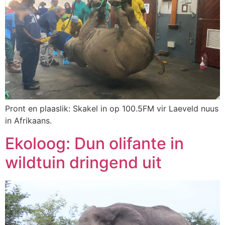
Pront en plaaslik: Skakel in op 100.5FM vir Laeveld nuus
in Afrikaans.
Ekoloog: Dun olifante in
wildtuin dringend uit