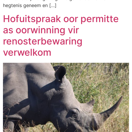
hegtenis geneem en […]
Hofuitspraak oor permitte
as oorwinning vir
renosterbewaring
verwelkom