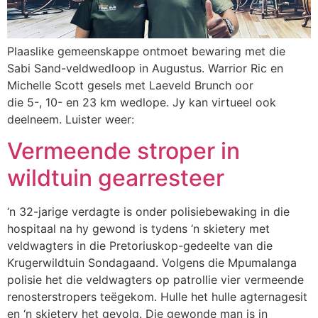
Plaaslike gemeenskappe ontmoet bewaring met die
Sabi Sand-veldwedloop in Augustus. Warrior Ric en
Michelle Scott gesels met Laeveld Brunch oor
die 5-, 10- en 23 km wedlope. Jy kan virtueel ook
deelneem. Luister weer:
Vermeende stroper in
wildtuin gearresteer
‘n 32-jarige verdagte is onder polisiebewaking in die
hospitaal na hy gewond is tydens ‘n skietery met
veldwagters in die Pretoriuskop-gedeelte van die
Krugerwildtuin Sondagaand. Volgens die Mpumalanga
polisie het die veldwagters op patrollie vier vermeende
renosterstropers teëgekom. Hulle het hulle agternagesit
en ‘n skietery het gevolg. Die gewonde man is in