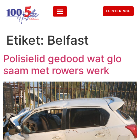
LUISTER NOU
Etiket:
Belfast
Polisielid gedood wat glo
saam met rowers werk