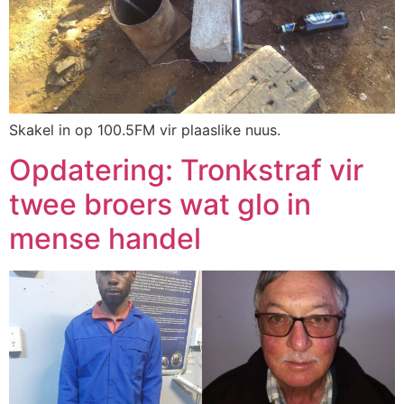
Skakel in op 100.5FM vir plaaslike nuus.
Opdatering: Tronkstraf vir
twee broers wat glo in
mense handel