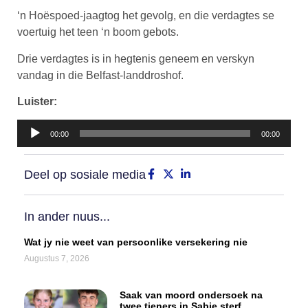
‘n Hoëspoed-jaagtog het gevolg, en die verdagtes se
voertuig het teen ‘n boom gebots.
Drie verdagtes is in hegtenis geneem en verskyn
vandag in die Belfast-landdroshof.
Luister:
Klankspeler
00:00
00:00
Deel op sosiale media
In ander nuus...
Wat jy nie weet van persoonlike versekering nie
Augustus 7, 2026
Saak van moord ondersoek na
twee tieners in Sabie sterf