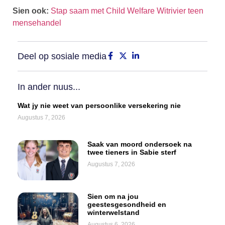
Sien ook:
Stap saam met Child Welfare Witrivier teen
mensehandel
Deel op sosiale media
In ander nuus...
Wat jy nie weet van persoonlike versekering nie
Augustus 7, 2026
Saak van moord ondersoek na
twee tieners in Sabie sterf
Augustus 7, 2026
Sien om na jou
geestesgesondheid en
winterwelstand
Augustus 6, 2026