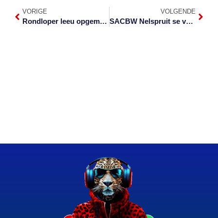
VORIGE
VOLGENDE
Rondloper leeu opgemerk by the The Rest in Nelspruit
SACBW Nelspruit se vroue vlieg hoog in 2024