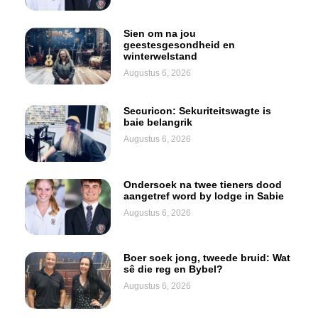
Sien om na jou
geestesgesondheid en
winterwelstand
Augustus 6, 2026
Securicon: Sekuriteitswagte is
baie belangrik
Augustus 6, 2026
Ondersoek na twee tieners dood
aangetref word by lodge in Sabie
Augustus 6, 2026
Boer soek jong, tweede bruid: Wat
sê die reg en Bybel?
Augustus 6, 2026