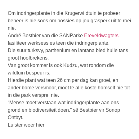
Om indringerplante in die Krugerwildtuin te probeer
beheer is nie soos om bossies op jou grasperk uit te roei
nie.
André Bestbier van die SANParke
Ereveldwagters
fasiliteer werksessies teen die indringerplante.
Die suur turksvy, parthenium en lantana bied hulle tans
groot hoofbrekens.
Van groot kommer is ook Kudzu, wat rondom die
wildtuin bespeur is.
Hierdie plant wat teen 26 cm per dag kan groei, en
ander bome versmoor, moet te alle koste homself nie tot
in die park versprei nie.
“Mense moet verstaan wat indringerplante aan ons
grond en biodiversiteit doen,” sê Bestbier vir Sonop
Ontbyt.
Luister weer hier: