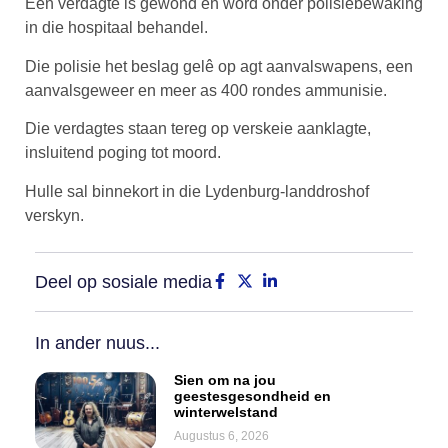
Een verdagte is gewond en word onder polisiebewaking
in die hospitaal behandel.
Die polisie het beslag gelê op agt aanvalswapens, een
aanvalsgeweer en meer as 400 rondes ammunisie.
Die verdagtes staan ​​tereg op verskeie aanklagte,
insluitend poging tot moord.
Hulle sal binnekort in die Lydenburg-landdroshof
verskyn.
Deel op sosiale media
In ander nuus...
Sien om na jou
geestesgesondheid en
winterwelstand
Augustus 6, 2026