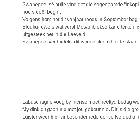
Swanepoel sê hulle vind dat die sogenaamde “inkop
hoe vroeër begin.
Volgens hom het dit vanjaar reeds in September begi
Bloulig-rowers wat veral Mosambiekse karre teiken,
uitgesteek het in die Laeveld.
Swanepoel verduidelik dit is moeilik om hok te slaan.
Labuschagne voeg by mense moet heeltyd bedag we
“Jy dink dit gaan nie met jou gebeur nie. Dit is die gr
Luister weer hier vir besonderhede oor selfverdedigin