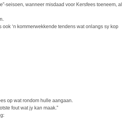
ie”-seisoen, wanneer misdaad voor Kersfees toeneem, al
n.
 is ook ‘n kommerwekkende tendens wat onlangs sy kop
es op wat rondom hulle aangaan.
ootste fout wat jy kan maak.”
g: