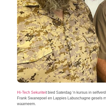
Hi-Tech Sekuritei
t bied Saterdag ‘n kursus in selfver
Frank Swanepoel en Lappies Labuschagne gesels met
waarneem.