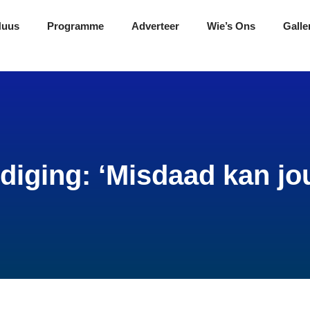
Nuus
Programme
Adverteer
Wie’s Ons
Galle
diging: ‘Misdaad kan jou