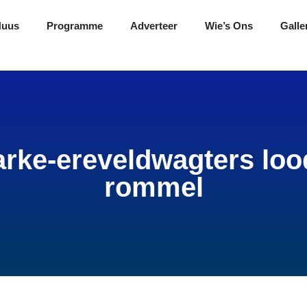
Nuus
Programme
Adverteer
Wie’s Ons
Galle
rke-ereveldwagters loo
rommel