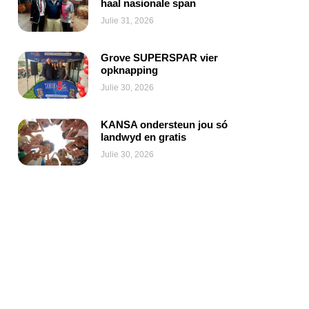
haal nasionale span
Julie 31, 2026
Grove SUPERSPAR vier
opknapping
Julie 30, 2026
KANSA ondersteun jou só
landwyd en gratis
Julie 30, 2026