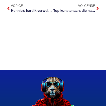
VORIGE
VOLGENDE
Hennie’s hartlik verwelkom in Nelspruit
Top kunstenaars die naweek in Marloth Park te sien