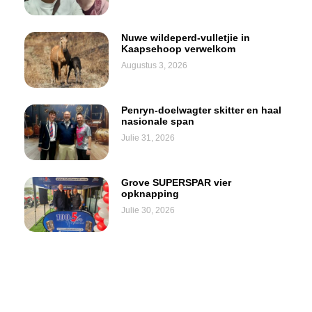
Nuwe wildeperd-vulletjie in
Kaapsehoop verwelkom
Augustus 3, 2026
Penryn-doelwagter skitter en haal
nasionale span
Julie 31, 2026
Grove SUPERSPAR vier
opknapping
Julie 30, 2026