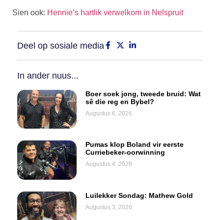
Sien ook:
Hennie’s hartlik verwelkom in Nelspruit
Deel op sosiale media
In ander nuus...
Boer soek jong, tweede bruid: Wat
sê die reg en Bybel?
Augustus 6, 2026
Pumas klop Boland vir eerste
Curriebeker-oorwinning
Augustus 4, 2026
Luilekker Sondag: Mathew Gold
Augustus 3, 2026