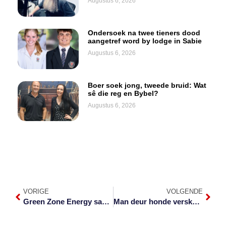
Augustus 6, 2026
Ondersoek na twee tieners dood
aangetref word by lodge in Sabie
Augustus 6, 2026
Boer soek jong, tweede bruid: Wat
sê die reg en Bybel?
Augustus 6, 2026
VORIGE
VOLGENDE
Green Zone Energy samel skenkings in
Man deur honde verskeur in Waterval Boven