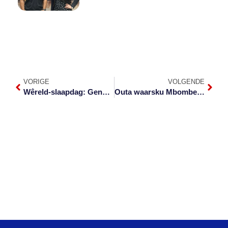
VORIGE
VOLGENDE
Wêreld-slaapdag: Genoeg daarvan is noodsaaklik
Outa waarsku Mbombela-inwoners oor valuasierol