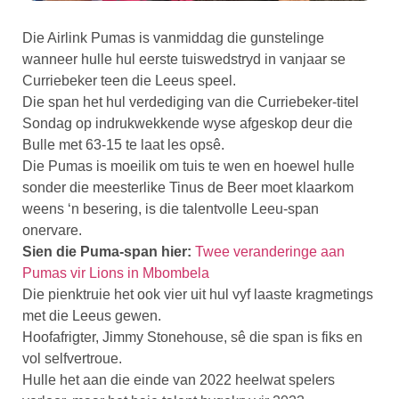
Die Airlink Pumas is vanmiddag die gunstelinge
wanneer hulle hul eerste tuiswedstryd in vanjaar se
Curriebeker teen die Leeus speel.
Die span het hul verdediging van die Curriebeker-titel
Sondag op indrukwekkende wyse afgeskop deur die
Bulle met 63-15 te laat les opsê.
Die Pumas is moeilik om tuis te wen en hoewel hulle
sonder die meesterlike Tinus de Beer moet klaarkom
weens ‘n besering, is die talentvolle Leeu-span
onervare.
Sien die Puma-span hier:
Twee veranderinge aan
Pumas vir Lions in Mbombela
Die pienktruie het ook vier uit hul vyf laaste kragmetings
met die Leeus gewen.
Hoofafrigter, Jimmy Stonehouse, sê die span is fiks en
vol selfvertroue.
Hulle het aan die einde van 2022 heelwat spelers