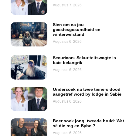
Augustus 7, 2026
Sien om na jou
geestesgesondheid en
winterwelstand
Augustus 6, 2026
Securicon: Sekuriteitswagte is
baie belangrik
Augustus 6, 2026
Ondersoek na twee tieners dood
aangetref word by lodge in Sabie
Augustus 6, 2026
Boer soek jong, tweede bruid: Wat
sê die reg en Bybel?
Augustus 6, 2026