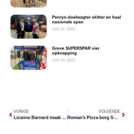
Penryn-doelwagter skitter en haal
nasionale span
Julie 31, 2026
Grove SUPERSPAR vier
opknapping
Julie 30, 2026
VORIGE
VOLGENDE
Lizanne Barnard maak weer musiek van jou gedigte
Roman’s Pizza borg Sonop-kosblikkes