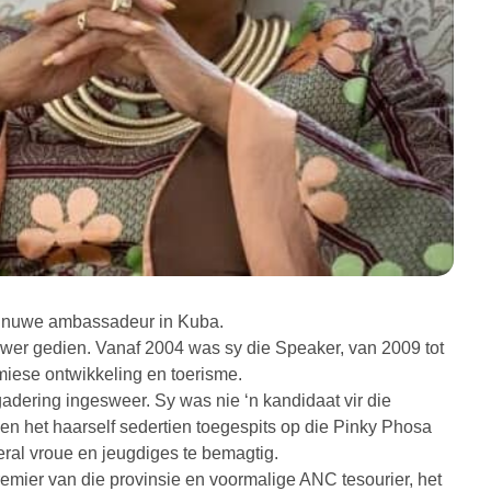
se nuwe ambassadeur in Kuba.
er gedien. Vanaf 2004 was sy die Speaker, van 2009 tot
iese ontwikkeling en toerisme.
gadering ingesweer. Sy was nie ‘n kandidaat vir die
en het haarself sedertien toegespits op die Pinky Phosa
ral vroue en jeugdiges te bemagtig.
mier van die provinsie en voormalige ANC tesourier, het