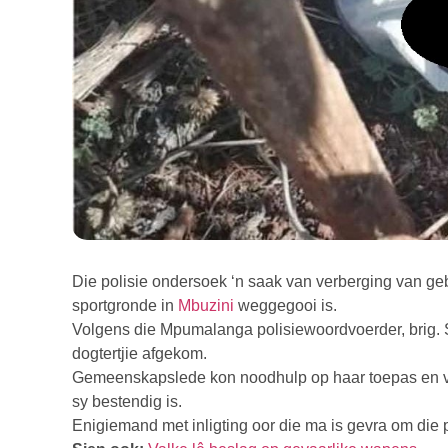
Die polisie ondersoek ‘n saak van verberging van ge
sportgronde in
Mbuzini
weggegooi is.
Volgens die Mpumalanga polisiewoordvoerder, brig. 
dogtertjie afgekom.
Gemeenskapslede kon noodhulp op haar toepas en vei
sy bestendig is.
Enigiemand met inligting oor die ma is gevra om die 