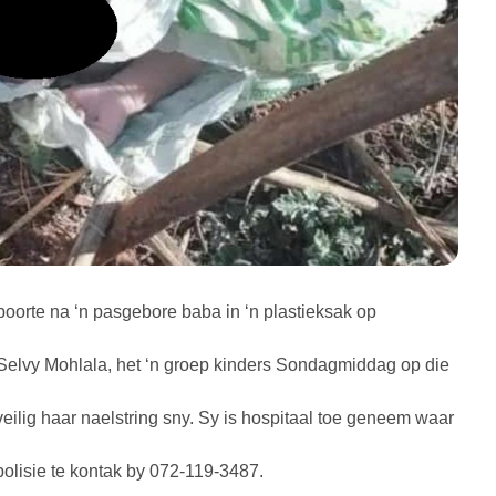
boorte na ‘n pasgebore baba in ‘n plastieksak op
Selvy Mohlala, het ‘n groep kinders Sondagmiddag op die
lig haar naelstring sny. Sy is hospitaal toe geneem waar
polisie te kontak by 072-119-3487.