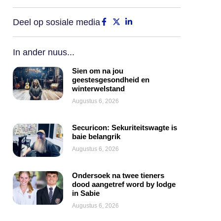
Deel op sosiale media
In ander nuus...
Sien om na jou
geestesgesondheid en
winterwelstand
Augustus 6, 2026
Securicon: Sekuriteitswagte is
baie belangrik
Augustus 6, 2026
Ondersoek na twee tieners
dood aangetref word by lodge
in Sabie
Augustus 6, 2026