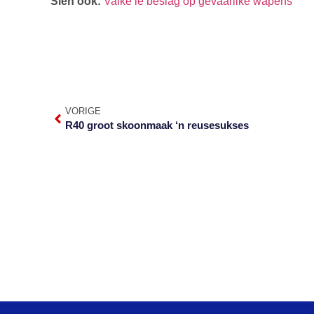
Sien ook:
Valke lê beslag op gevaarlike wapens
VORIGE
R40 groot skoonmaak ‘n reusesukses