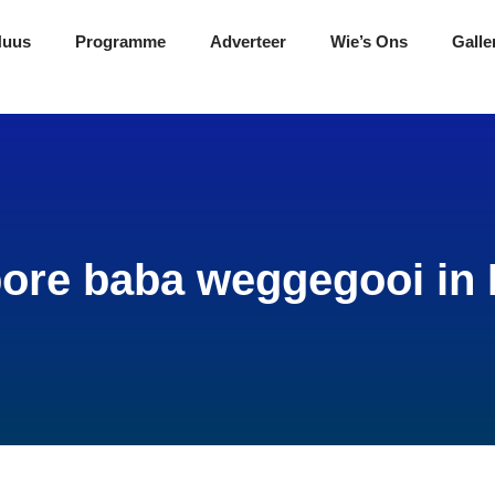
Nuus
Programme
Adverteer
Wie’s Ons
Galle
ore baba weggegooi in 