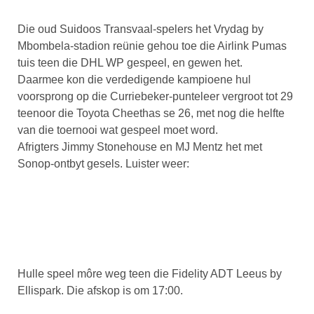
Die oud Suidoos Transvaal-spelers het Vrydag by
Mbombela-stadion reünie gehou toe die Airlink Pumas
tuis teen die DHL WP gespeel, en gewen het.
Daarmee kon die verdedigende kampioene hul
voorsprong op die Curriebeker-punteleer vergroot tot 29
teenoor die Toyota Cheethas se 26, met nog die helfte
van die toernooi wat gespeel moet word.
Afrigters Jimmy Stonehouse en MJ Mentz het met
Sonop-ontbyt gesels. Luister weer:
Hulle speel môre weg teen die Fidelity ADT Leeus by
Ellispark. Die afskop is om 17:00.