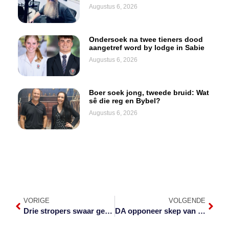
Augustus 6, 2026
Ondersoek na twee tieners dood
aangetref word by lodge in Sabie
Augustus 6, 2026
Boer soek jong, tweede bruid: Wat
sê die reg en Bybel?
Augustus 6, 2026
VORIGE
VOLGENDE
Drie stropers swaar gevonnis in Skukuza
DA opponeer skep van vierde distriksmunisipaliteit