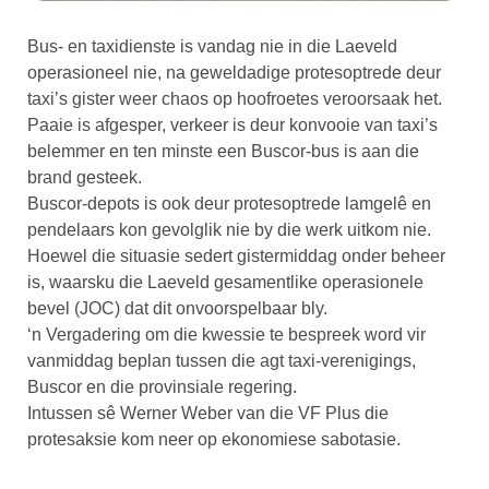
Bus- en taxidienste is vandag nie in die Laeveld
operasioneel nie, na geweldadige protesoptrede deur
taxi’s gister weer chaos op hoofroetes veroorsaak het.
Paaie is afgesper, verkeer is deur konvooie van taxi’s
belemmer en ten minste een Buscor-bus is aan die
brand gesteek.
Buscor-depots is ook deur protesoptrede lamgelê en
pendelaars kon gevolglik nie by die werk uitkom nie.
Hoewel die situasie sedert gistermiddag onder beheer
is, waarsku die Laeveld gesamentlike operasionele
bevel (JOC) dat dit onvoorspelbaar bly.
‘n Vergadering om die kwessie te bespreek word vir
vanmiddag beplan tussen die agt taxi-verenigings,
Buscor en die provinsiale regering.
Intussen sê Werner Weber van die VF Plus die
protesaksie kom neer op ekonomiese sabotasie.