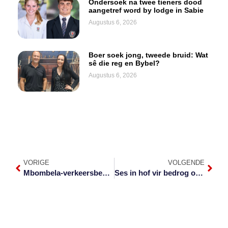
Ondersoek na twee tieners dood
aangetref word by lodge in Sabie
Augustus 6, 2026
Boer soek jong, tweede bruid: Wat
sê die reg en Bybel?
Augustus 6, 2026
VORIGE
VOLGENDE
Mbombela-verkeersbeampte kritiek beseer aan diens
Ses in hof vir bedrog oor beskermende kleredrag