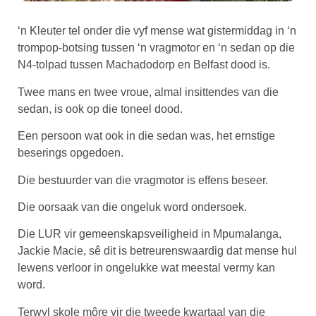
‘n Kleuter tel onder die vyf mense wat gistermiddag in ‘n
trompop-botsing tussen ‘n vragmotor en ‘n sedan op die
N4-tolpad tussen Machadodorp en Belfast dood is.
Twee mans en twee vroue, almal insittendes van die
sedan, is ook op die toneel dood.
Een persoon wat ook in die sedan was, het ernstige
beserings opgedoen.
Die bestuurder van die vragmotor is effens beseer.
Die oorsaak van die ongeluk word ondersoek.
Die LUR vir gemeenskapsveiligheid in Mpumalanga,
Jackie Macie, sê dit is betreurenswaardig dat mense hul
lewens verloor in ongelukke wat meestal vermy kan
word.
Terwyl skole môre vir die tweede kwartaal van die