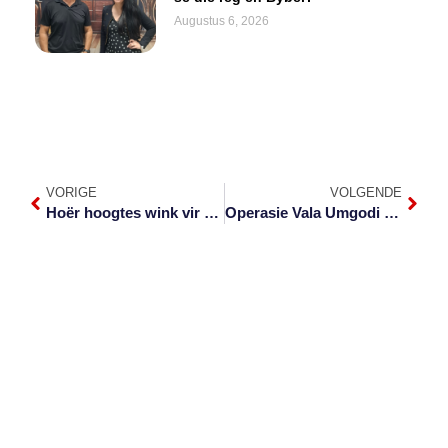
Augustus 6, 2026
VORIGE
VOLGENDE
Hoër hoogtes wink vir Pumas met jongste vennootskap
Operasie Vala Umgodi behaal sukses in Mpumalanga