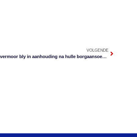
VOLGENDE
Drie wat oud-onderwyseres glo vermoor bly in aanhouding na hulle borgaansoeke laat vaar