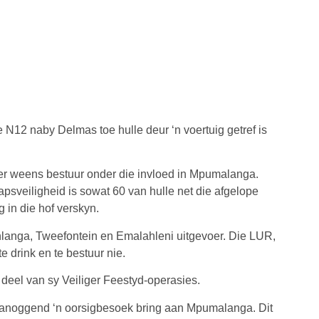
e N12 naby Delmas toe hulle deur ‘n voertuig getref is
er weens bestuur onder die invloed in Mpumalanga.
sveiligheid is sowat 60 van hulle net die afgelope
in die hof verskyn.
langa, Tweefontein en Emalahleni uitgevoer. Die LUR,
e drink en te bestuur nie.
 deel van sy Veiliger Feestyd-operasies.
 vanoggend ‘n oorsigbesoek bring aan Mpumalanga. Dit