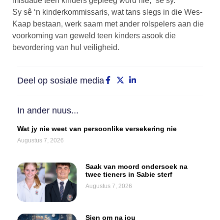
misdade teen kinders gepleeg word nie,” sê sy.
Sy sê ‘n kinderkommissaris, wat tans slegs in die Wes-
Kaap bestaan, werk saam met ander rolspelers aan die
voorkoming van geweld teen kinders asook die
bevordering van hul veiligheid.
Deel op sosiale media
In ander nuus...
Wat jy nie weet van persoonlike versekering nie
Augustus 7, 2026
Saak van moord ondersoek na
twee tieners in Sabie sterf
Augustus 7, 2026
Sien om na jou