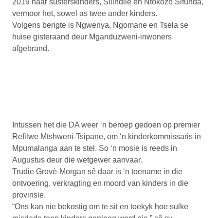
2019 haar susterskinders, Silindile en Ntokozo Sifunda,
vermoor het, sowel as twee ander kinders.
Volgens berigte is Ngwenya, Ngomane en Tsela se
huise gisteraand deur Mganduzweni-inwoners
afgebrand.
Intussen het die DA weer ‘n beroep gedoen op premier
Refilwe Mtshweni-Tsipane, om ‘n kinderkommissaris in
Mpumalanga aan te stel. So ‘n mosie is reeds in
Augustus deur die wetgewer aanvaar.
Trudie Grovè-Morgan sê daar is ‘n toename in die
ontvoering, verkragting en moord van kinders in die
provinsie.
“Ons kan nie bekostig om te sit en toekyk hoe sulke