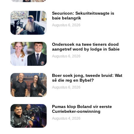
Securicon: Sekuriteitswagte is
baie belangrik
Augustus 6, 2026
Ondersoek na twee tieners dood
aangetref word by lodge in Sabie
Augustus 6, 2026
Boer soek jong, tweede bruid: Wat
sê die reg en Bybel?
Augustus 6, 2026
Pumas klop Boland vir eerste
Curriebeker-oorwinning
Augustus 4, 2026