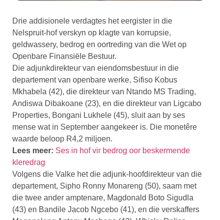
Drie addisionele verdagtes het eergister in die
Nelspruit-hof verskyn op klagte van korrupsie,
geldwassery, bedrog en oortreding van die Wet op
Openbare Finansiële Bestuur.
Die adjunkdirekteur van eiendomsbestuur in die
departement van openbare werke, Sifiso Kobus
Mkhabela (42), die direkteur van Ntando MS Trading,
Andiswa Dibakoane (23), en die direkteur van Ligcabo
Properties, Bongani Lukhele (45), sluit aan by ses
mense wat in September aangekeer is. Die monetêre
waarde beloop R4,2 miljoen.
Lees meer:
Ses in hof vir bedrog oor beskermende
kleredrag
Volgens die Valke het die adjunk-hoofdirekteur van die
departement, Sipho Ronny Monareng (50), saam met
die twee ander amptenare, Magdonald Boto Sigudla
(43) en Bandile Jacob Ngcebo (41), en die verskaffers