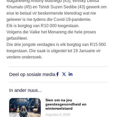
Maganeleng Antony Mashego (43), Whisky Delisa
Khumalo (45) en Tshidi Suzen Sedibe (43) gewerk om
eise te betaal vir beskermende kleredrag wat nie
gelewer is nie tydens die Covid-19-pandemie.
Elk is borgtog van R10 000 toegestaan.
Volgens die Valke het Monareng die hele proses
gefasiliteer.
Die drie jongste verdagtes is elk borgtog van R15 000
toegestaan. Die saak is uitgestel tot 19 Januarie vir
verdere ondersoek.
Deel op sosiale media
In ander nuus...
Sien om na jou
geestesgesondheid en
winterwelstand
Augustus 6, 2026