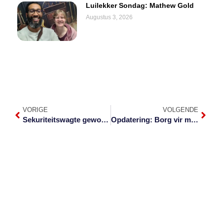
Luilekker Sondag: Mathew Gold
Augustus 3, 2026
VORIGE
VOLGENDE
Sekuriteitswagte gewond tydens transitoroof buite Hazyview
Opdatering: Borg vir man wat glo betrap is met versteekte renosterhorings